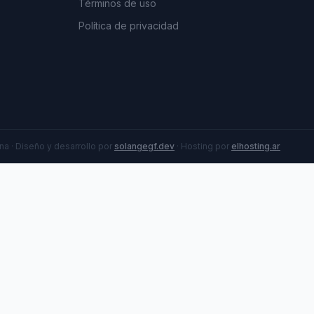
Términos de uso
Política de privacidad
a · Diseño y desarrollo por
solangegf.dev
· Hosting por
elhosting.ar