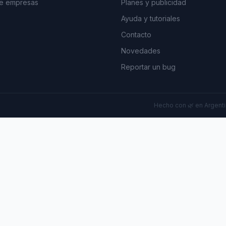
de empresas
Planes y publicidad
Ayuda y tutoriales
Contacto
Novedades
Reportar un bug
Hecho con 🌿 en Argentin