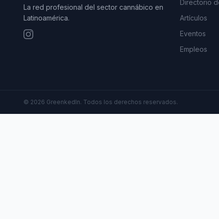
Directorio 
La red profesional del sector cannábico en
Latinoamérica.
Artículos
Eventos
Empleos
©
2026
GreenkedIn. Todos los derechos reservados.