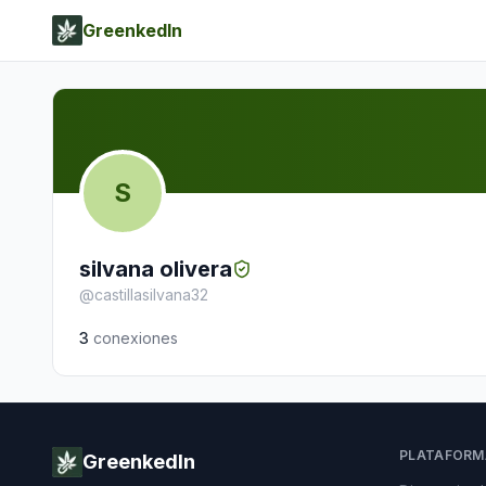
GreenkedIn
S
silvana olivera
@
castillasilvana32
3
conexiones
PLATAFORM
GreenkedIn