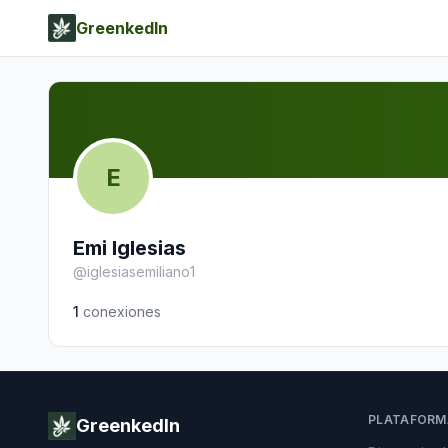
GreenkedIn
E
Emi Iglesias
@
iglesiasemiliano1
1
conexiones
PLATAFORM
GreenkedIn