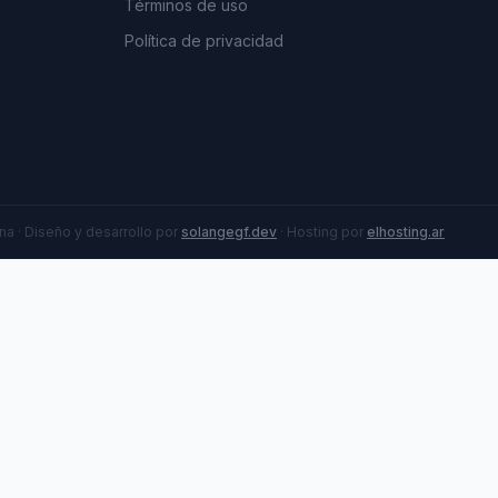
Términos de uso
Política de privacidad
a · Diseño y desarrollo por
solangegf.dev
· Hosting por
elhosting.ar