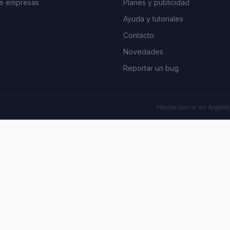
de empresas
Planes y publicidad
Ayuda y tutoriales
Contacto
Novedades
Reportar un bug
Hecho con 🌿 en Argentin