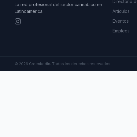
Directorio 
La red profesional del sector cannábico en
Latinoamérica.
Artículos
Eventos
Empleos
©
2026
GreenkedIn. Todos los derechos reservados.