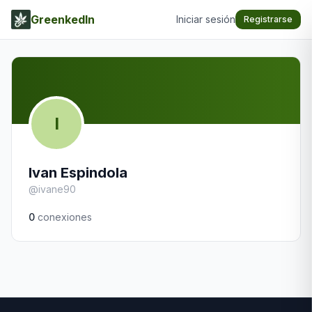
GreenkedIn
Iniciar sesión
Registrarse
I
Ivan Espindola
@
ivane90
0
conexiones