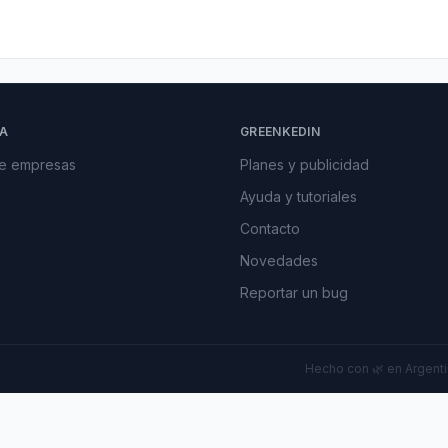
A
GREENKEDIN
de empresas
Planes y publicidad
Ayuda y tutoriales
Contacto
Novedades
Reportar un bug
Hecho con 🌿 en Argentin