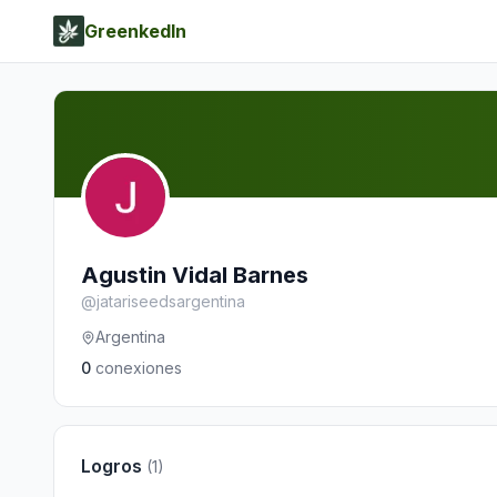
GreenkedIn
Agustin Vidal Barnes
@
jatariseedsargentina
Argentina
0
conexiones
Logros
(
1
)