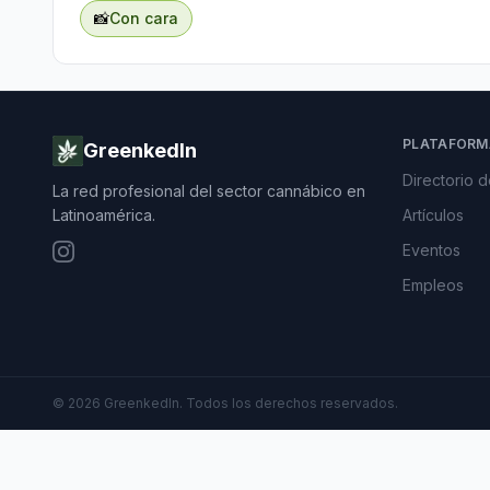
📸
Con cara
PLATAFORM
GreenkedIn
Directorio 
La red profesional del sector cannábico en
Latinoamérica.
Artículos
Eventos
Empleos
©
2026
GreenkedIn. Todos los derechos reservados.