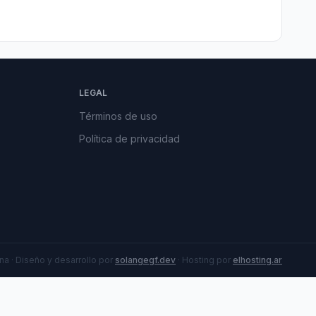
LEGAL
Términos de uso
Política de privacidad
a · Diseño y desarrollo por
solangegf.dev
· Hosting por
elhosting.ar