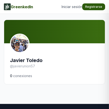
GreenkedIn
Iniciar sesión
Registrarse
Javier Toledo
@
javierunion57
0
conexiones