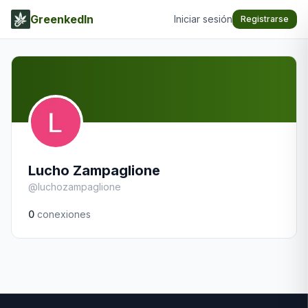
GreenkedIn
Iniciar sesión
Registrarse
Lucho Zampaglione
@
luchozampaglione
0
conexiones