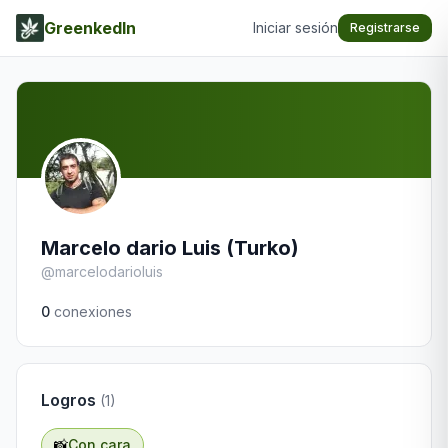
GreenkedIn
Iniciar sesión
Registrarse
Marcelo dario Luis (Turko)
@
marcelodarioluis
0
conexiones
Logros
(
1
)
📸
Con cara