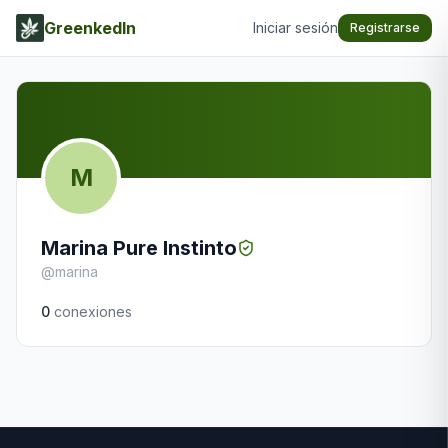
GreenkedIn
Iniciar sesión
Registrarse
M
Marina Pure Instinto
@
marina
0
conexiones