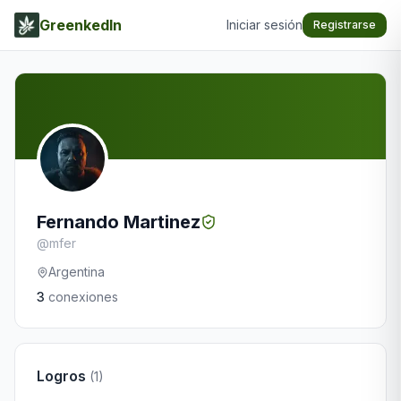
GreenkedIn
Iniciar sesión
Registrarse
Fernando Martinez
@
mfer
Argentina
3
conexiones
Logros
(
1
)