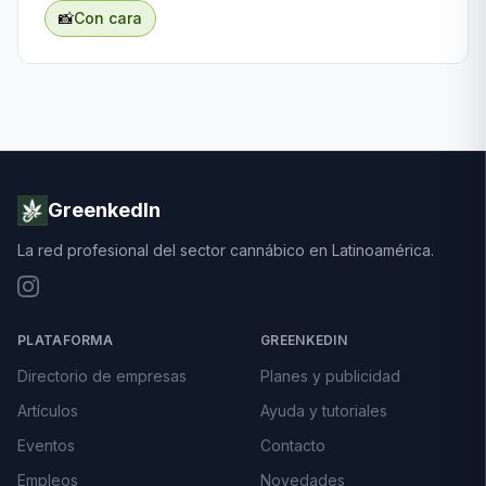
📸
Con cara
GreenkedIn
La red profesional del sector cannábico en Latinoamérica.
PLATAFORMA
GREENKEDIN
Directorio de empresas
Planes y publicidad
Artículos
Ayuda y tutoriales
Eventos
Contacto
Empleos
Novedades