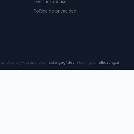
Términos de uso
Política de privacidad
a · Diseño y desarrollo por
solangegf.dev
· Hosting por
elhosting.ar