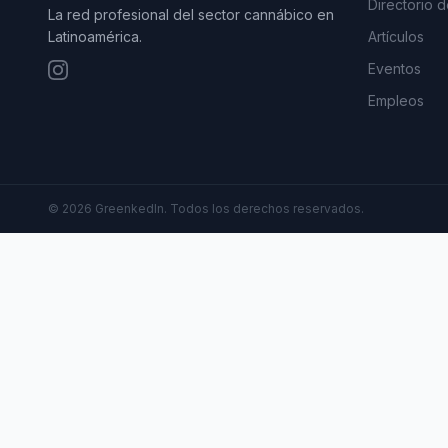
Directorio 
La red profesional del sector cannábico en
Latinoamérica.
Artículos
Eventos
Empleos
©
2026
GreenkedIn. Todos los derechos reservados.