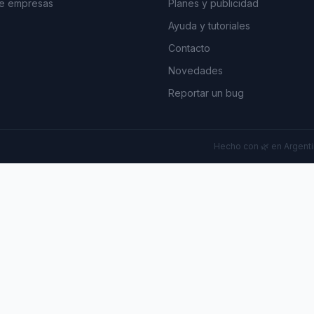
de empresas
Planes y publicidad
Ayuda y tutoriales
Contacto
Novedades
Reportar un bug
Hecho con 🌿 en Argentin