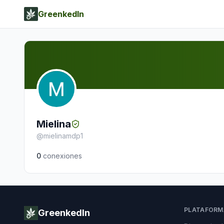
GreenkedIn
Mielina
@
mielinamdp1
0
conexiones
PLATAFORM
GreenkedIn