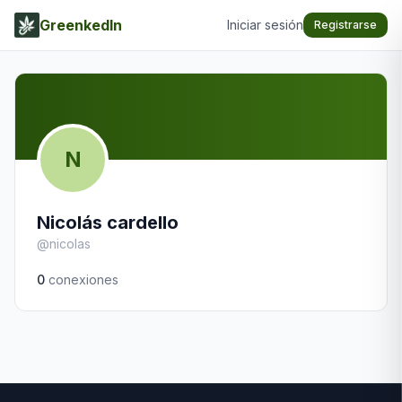
GreenkedIn
Iniciar sesión
Registrarse
N
Nicolás cardello
@
nicolas
0
conexiones