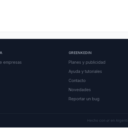
A
GREENKEDIN
de empresas
Planes y publicidad
Ayuda y tutoriales
Contacto
Novedades
Reportar un bug
Hecho con 🌿 en Argentin