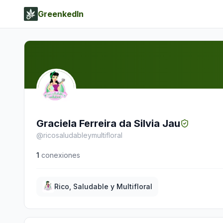
GreenkedIn
Graciela Ferreira da Silvia Jau
@
ricosaludableymultifloral
1
conexiones
Rico, Saludable y Multifloral