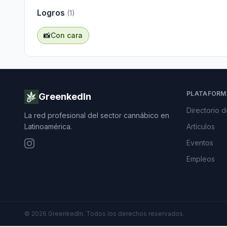
Logros
(
1
)
📸
Con cara
PLATAFORM
GreenkedIn
Directorio 
La red profesional del sector cannábico en
Latinoamérica.
Artículos
Eventos
Empleos
©
2026
GreenkedIn. Todos los derechos reservados.