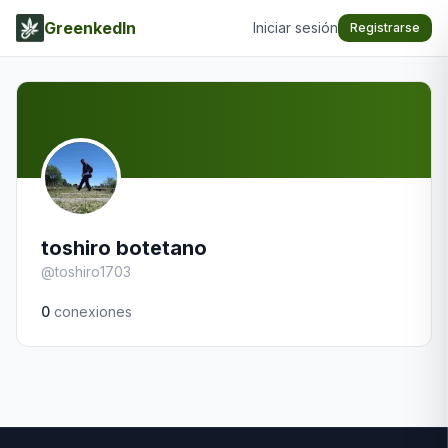
GreenkedIn
Iniciar sesión
Registrarse
toshiro botetano
@
toshiro1703
0
conexiones