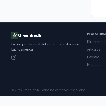
PLATAFORM
GreenkedIn
Directorio 
La red profesional del sector cannábico en
Latinoamérica.
Artículos
Eventos
Empleos
©
2026
GreenkedIn. Todos los derechos reservados.