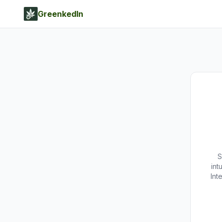
GreenkedIn
S
int
Int