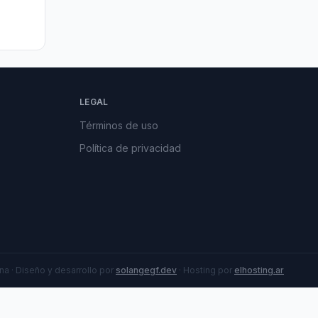
LEGAL
Términos de uso
Política de privacidad
a · Diseño y desarrollo por
solangegf.dev
· Hosting por
elhosting.ar