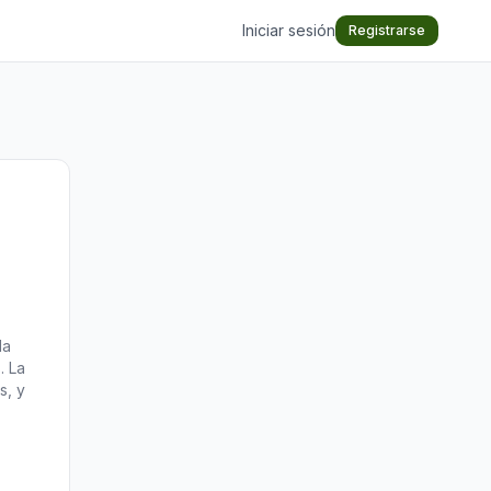
Iniciar sesión
Registrarse
la
. La
s, y