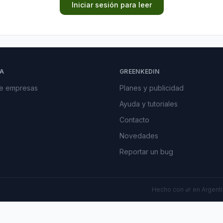
Iniciar sesión para leer
A
GREENKEDIN
de empresas
Planes y publicidad
Ayuda y tutoriales
Contacto
Novedades
Reportar un bug
Hecho con 🌿 en Argentin