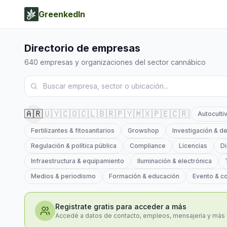
GreenkedIn
Directorio de empresas
640
empresas y organizaciones del sector cannábico
🇦🇷
🇺🇾
🇨🇴
🇨🇱
🇧🇷
🇵🇾
🇲🇽
🇵🇪
🇨🇷
|
Autoculti
Fertilizantes & fitosanitarios
Growshop
Investigación & de
Regulación & política pública
Compliance
Licencias
Di
Infraestructura & equipamiento
Iluminación & electrónica
Medios & periodismo
Formación & educación
Evento & c
Registrate gratis para acceder a más
Accedé a datos de contacto, empleos, mensajería y más