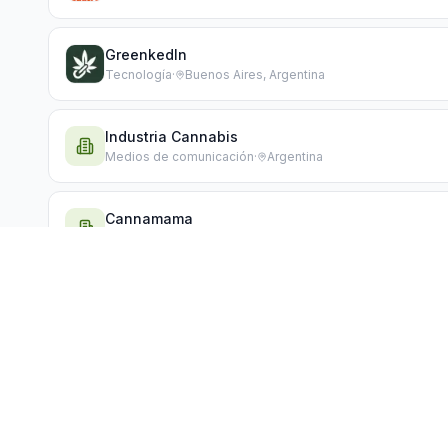
GreenkedIn
Tecnología
·
Buenos Aires, Argentina
Industria Cannabis
Medios de comunicación
·
Argentina
Cannamama
Retail & comercialización
·
Argentina
Asociacion Civil Accion Cannabica
Asociación
PLATAFORM
GreenkedIn
CogoShop Growshop
Growshop
·
Buenos Aires, Argentina
Directorio 
La red profesional del sector cannábico en
Latinoamérica.
Artículos