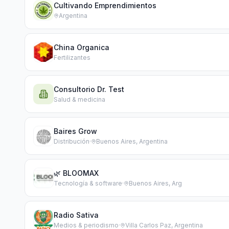
Cultivando Emprendimientos
Argentina
China Organica
Fertilizantes
Consultorio Dr. Test
Salud & medicina
Baires Grow
Distribución
·
Buenos Aires, Argentina
🌿 BLOOMAX
Tecnología & software
·
Buenos Aires, Arg
Radio Sativa
Medios & periodismo
·
Villa Carlos Paz, Argentina