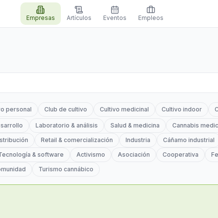
Empresas
Artículos
Eventos
Empleos
vo personal
Club de cultivo
Cultivo medicinal
Cultivo indoor
C
sarrollo
Laboratorio & análisis
Salud & medicina
Cannabis medic
stribución
Retail & comercialización
Industria
Cáñamo industrial
Tecnología & software
Activismo
Asociación
Cooperativa
Fe
omunidad
Turismo cannábico