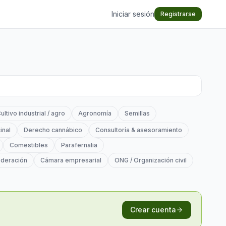
Iniciar sesión
Registrarse
ultivo industrial / agro
Agronomía
Semillas
inal
Derecho cannábico
Consultoría & asesoramiento
Comestibles
Parafernalia
deración
Cámara empresarial
ONG / Organización civil
Crear cuenta