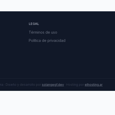
LEGAL
Términos de uso
Política de privacidad
a · Diseño y desarrollo por
solangegf.dev
· Hosting por
elhosting.ar