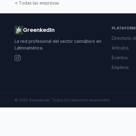
Todas las empresas
PLATAFORM
GreenkedIn
Directorio 
La red profesional del sector cannábico en
Latinoamérica.
Artículos
Eventos
Empleos
©
2026
GreenkedIn. Todos los derechos reservados.