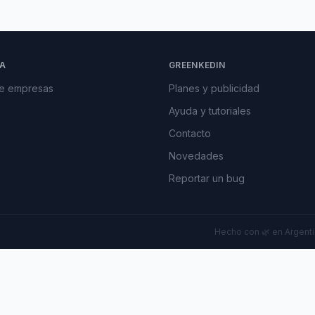
A
GREENKEDIN
de empresas
Planes y publicidad
Ayuda y tutoriales
Contacto
Novedades
Reportar un bug
Hecho con 🌿 en Argentin