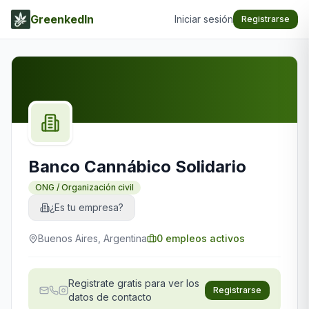
GreenkedIn
Iniciar sesión
Registrarse
Banco Cannábico Solidario
ONG / Organización civil
¿Es tu empresa?
Buenos Aires, Argentina
0
empleos activos
Registrate gratis para ver los
Registrarse
datos de contacto