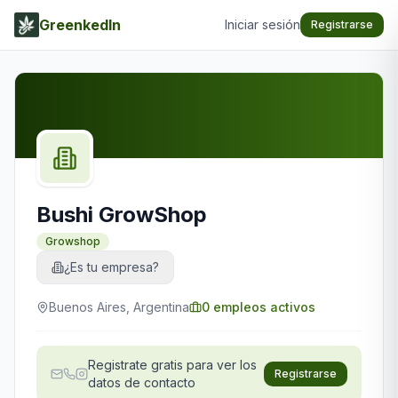
GreenkedIn
Iniciar sesión
Registrarse
Bushi GrowShop
Growshop
¿Es tu empresa?
Buenos Aires, Argentina
0
empleos activos
Registrate gratis para ver los
Registrarse
datos de contacto