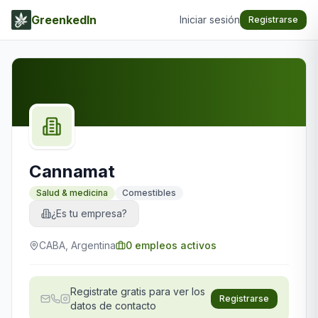
GreenkedIn
Iniciar sesión
Registrarse
Cannamat
Salud & medicina
Comestibles
¿Es tu empresa?
CABA, Argentina
0
empleos activos
Registrate gratis para ver los
Registrarse
datos de contacto