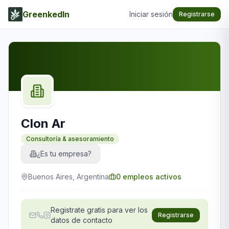
GreenkedIn
Iniciar sesión
Registrarse
Clon Ar
Consultoría & asesoramiento
¿Es tu empresa?
Buenos Aires, Argentina
0
empleos activos
Registrate gratis para ver los
Registrarse
datos de contacto