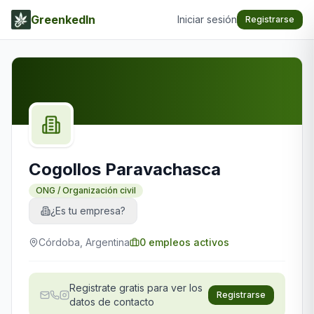
GreenkedIn
Iniciar sesión
Registrarse
Cogollos Paravachasca
ONG / Organización civil
¿Es tu empresa?
Córdoba, Argentina
0
empleos activos
Registrate gratis para ver los
Registrarse
datos de contacto