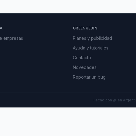
A
GREENKEDIN
de empresas
Planes y publicidad
Ayuda y tutoriales
Contacto
Novedades
Reportar un bug
Hecho con 🌿 en Argentin