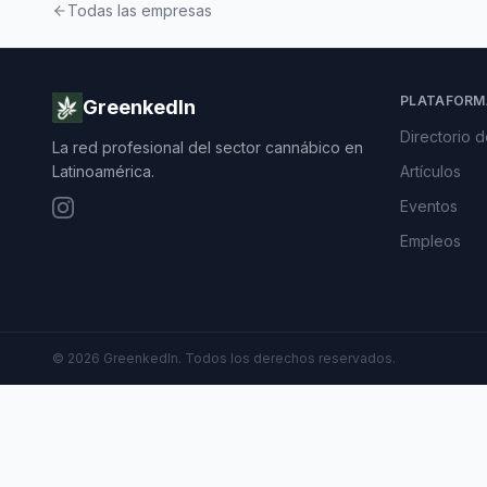
Todas las empresas
PLATAFORM
GreenkedIn
Directorio 
La red profesional del sector cannábico en
Latinoamérica.
Artículos
Eventos
Empleos
©
2026
GreenkedIn. Todos los derechos reservados.