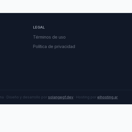
LEGAL
Términos de uso
Política de privacidad
a · Diseño y desarrollo por
solangegf.dev
· Hosting por
elhosting.ar