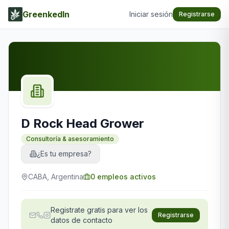
GreenkedIn
Iniciar sesión
Registrarse
D Rock Head Grower
Consultoría & asesoramiento
¿Es tu empresa?
CABA, Argentina
0
empleos activos
Registrate gratis para ver los
Registrarse
datos de contacto