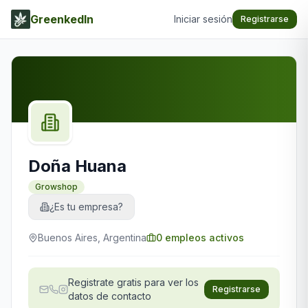
GreenkedIn
Iniciar sesión
Registrarse
Doña Huana
Growshop
¿Es tu empresa?
Buenos Aires, Argentina
0
empleos activos
Registrate gratis para ver los
Registrarse
datos de contacto