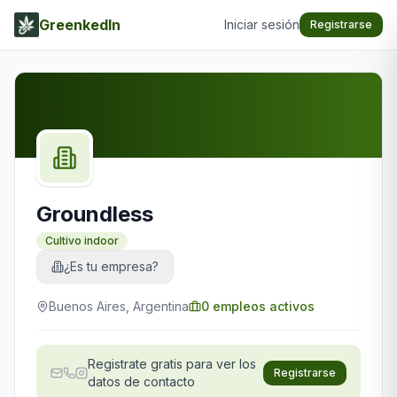
GreenkedIn
Iniciar sesión
Registrarse
Groundless
Cultivo indoor
¿Es tu empresa?
Buenos Aires, Argentina
0
empleos activos
Registrate gratis para ver los
Registrarse
datos de contacto