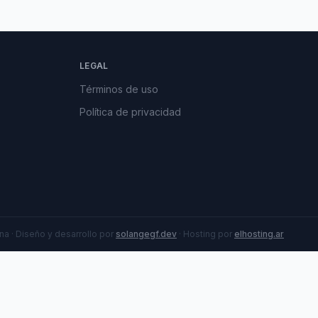
LEGAL
Términos de uso
Política de privacidad
a · Diseño y desarrollo por
solangegf.dev
· Hosting por
elhosting.ar