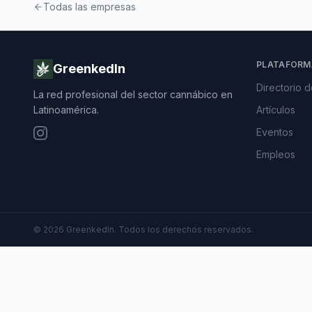
Todas las empresas
PLATAFORM
GreenkedIn
Directorio 
La red profesional del sector cannábico en
Latinoamérica.
Artículos
Eventos
Empleos
©
2026
GreenkedIn. Todos los derechos reservados.