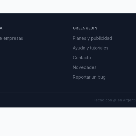
A
GREENKEDIN
de empresas
Planes y publicidad
Ayuda y tutoriales
Contacto
Novedades
Reportar un bug
Hecho con 🌿 en Argentin