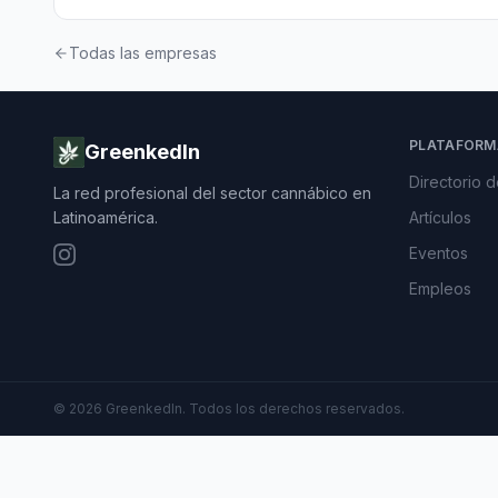
Todas las empresas
PLATAFORM
GreenkedIn
Directorio 
La red profesional del sector cannábico en
Latinoamérica.
Artículos
Eventos
Empleos
©
2026
GreenkedIn. Todos los derechos reservados.