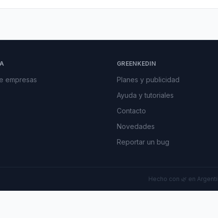
A
GREENKEDIN
de empresas
Planes y publicidad
Ayuda y tutoriales
Contacto
Novedades
Reportar un bug
Hecho con 🌿 en Argentin