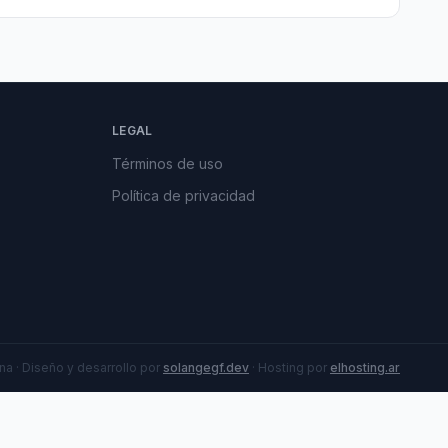
LEGAL
Términos de uso
Política de privacidad
a · Diseño y desarrollo por
solangegf.dev
· Hosting por
elhosting.ar