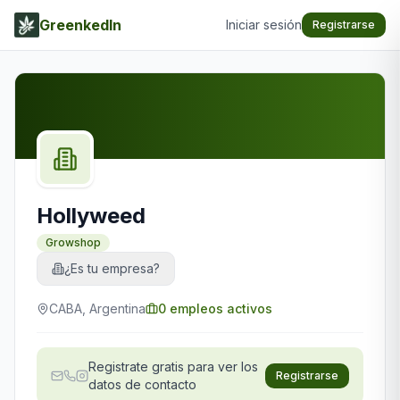
GreenkedIn
Iniciar sesión
Registrarse
Hollyweed
Growshop
¿Es tu empresa?
CABA, Argentina
0
empleos activos
Registrate gratis para ver los
Registrarse
datos de contacto