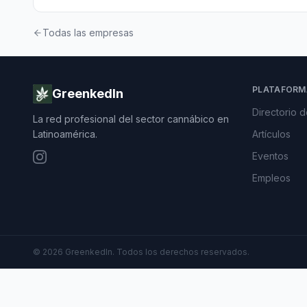
Todas las empresas
PLATAFORM
GreenkedIn
Directorio 
La red profesional del sector cannábico en
Latinoamérica.
Artículos
Eventos
Empleos
©
2026
GreenkedIn. Todos los derechos reservados.