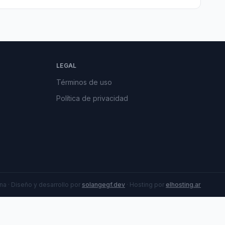
LEGAL
Términos de uso
Política de privacidad
a · Diseño y desarrollo por
solangegf.dev
· Hosting por
elhosting.ar