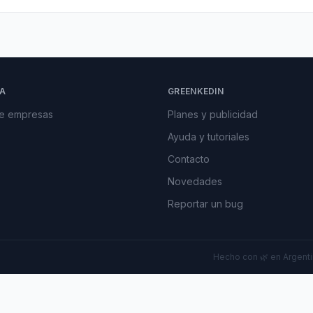
A
GREENKEDIN
de empresas
Planes y publicidad
Ayuda y tutoriales
Contacto
Novedades
Reportar un bug
Hecho con 🌿 en Argentin