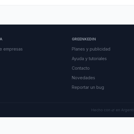
A
GREENKEDIN
de empresas
Planes y publicidad
Ayuda y tutoriales
Contacto
Novedades
Reportar un bug
Hecho con 🌿 en Argentin