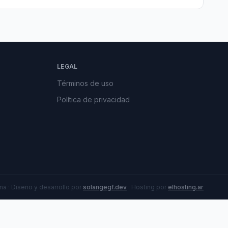
LEGAL
Términos de uso
Política de privacidad
a · Diseño y desarrollo por
solangegf.dev
· Hosting por
elhosting.ar