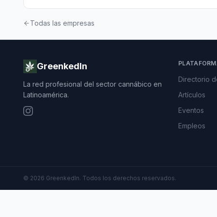
Todas las empresas
PLATAFORM
GreenkedIn
Directorio 
La red profesional del sector cannábico en
Latinoamérica.
Artículos
Eventos
Empleos
©
2026
GreenkedIn. Todos los derechos reservados.