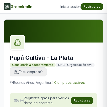
GreenkedIn
Iniciar sesión
Registrarse
Papá Cultiva - La Plata
Consultoría & asesoramiento
ONG / Organización civil
¿Es tu empresa?
Buenos Aires, Argentina
0
empleos activos
Registrate gratis para ver los
Registrarse
datos de contacto