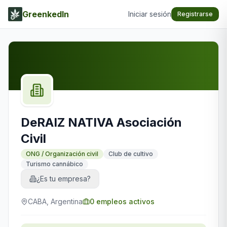
GreenkedIn
Iniciar sesión
Registrarse
DeRAIZ NATIVA Asociación
Civil
ONG / Organización civil
Club de cultivo
Turismo cannábico
¿Es tu empresa?
CABA, Argentina
0
empleos activos