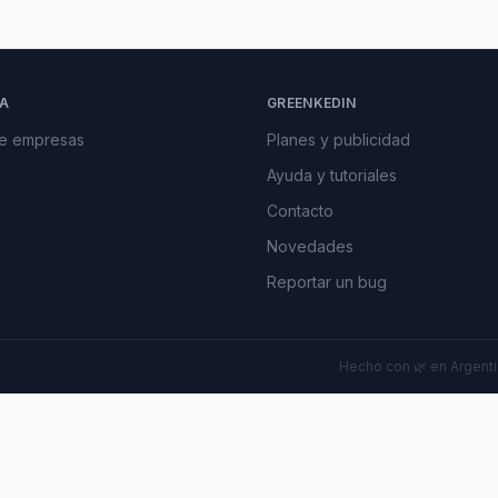
A
GREENKEDIN
de empresas
Planes y publicidad
Ayuda y tutoriales
Contacto
Novedades
Reportar un bug
Hecho con 🌿 en Argentin