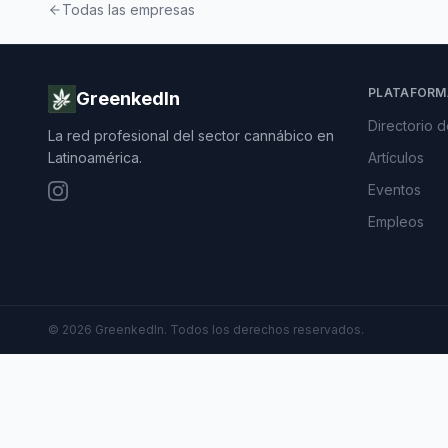
Todas las empresas
PLATAFORM
GreenkedIn
Directorio 
La red profesional del sector cannábico en
Latinoamérica.
Artículos
Eventos
Empleos
©
2026
GreenkedIn. Todos los derechos reservados.