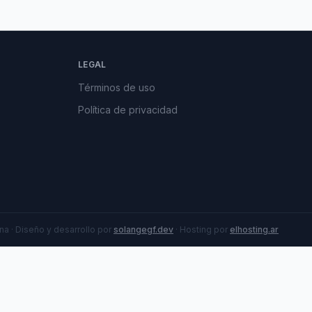
LEGAL
Términos de uso
Política de privacidad
a · Diseño y desarrollo por
solangegf.dev
· Hosting por
elhosting.ar