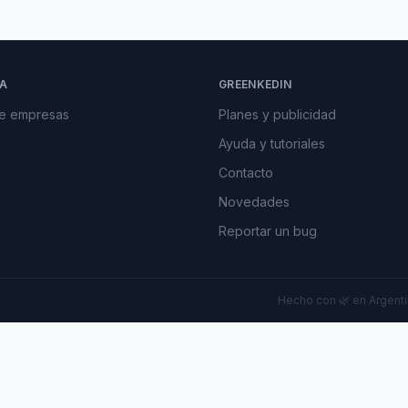
A
GREENKEDIN
de empresas
Planes y publicidad
Ayuda y tutoriales
Contacto
Novedades
Reportar un bug
Hecho con 🌿 en Argentin