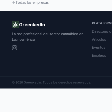
Todas las empresas
PLATAFORM
GreenkedIn
Directorio 
La red profesional del sector cannábico en
Latinoamérica.
Artículos
Eventos
Empleos
©
2026
GreenkedIn. Todos los derechos reservados.