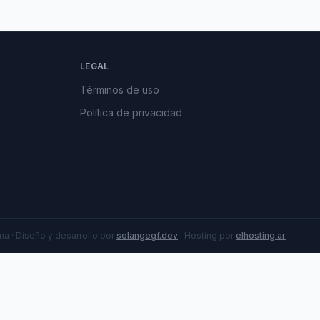
LEGAL
Términos de uso
Política de privacidad
a · Diseño y desarrollo por
solangegf.dev
· Hosting por
elhosting.ar