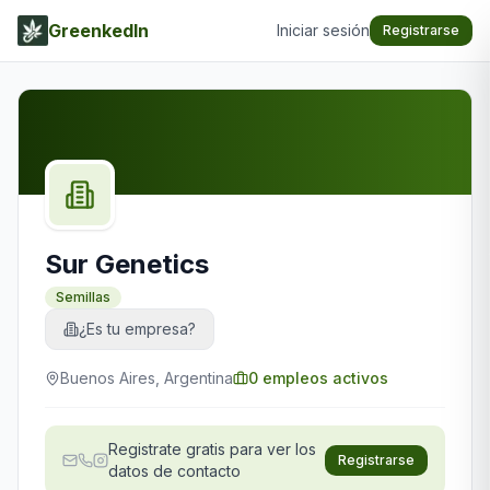
GreenkedIn
Iniciar sesión
Registrarse
Sur Genetics
Semillas
¿Es tu empresa?
Buenos Aires, Argentina
0
empleos activos
Registrate gratis para ver los
Registrarse
datos de contacto