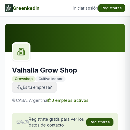
GreenkedIn
Iniciar sesión
Registrarse
Valhalla Grow Shop
Growshop
Cultivo indoor
¿Es tu empresa?
CABA, Argentina
0
empleos activos
Registrate gratis para ver los
Registrarse
datos de contacto