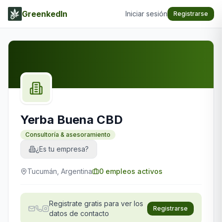
GreenkedIn
Iniciar sesión
Registrarse
Yerba Buena CBD
Consultoría & asesoramiento
¿Es tu empresa?
Tucumán, Argentina
0
empleos activos
Registrate gratis para ver los
Registrarse
datos de contacto