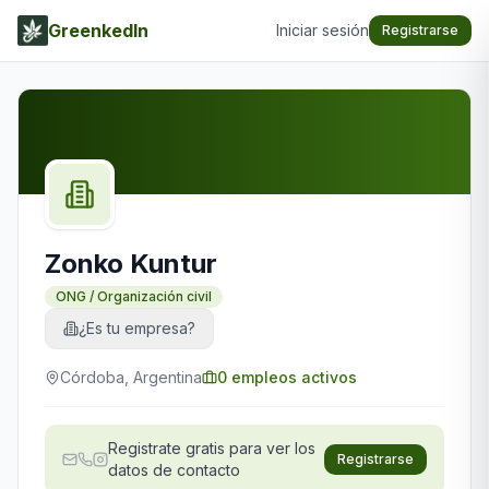
GreenkedIn
Iniciar sesión
Registrarse
Zonko Kuntur
ONG / Organización civil
¿Es tu empresa?
Córdoba, Argentina
0
empleos activos
Registrate gratis para ver los
Registrarse
datos de contacto