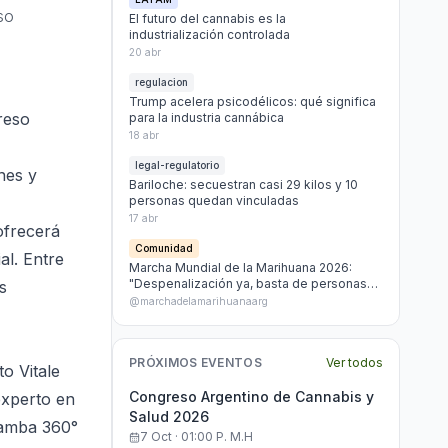
so
El futuro del cannabis es la
industrialización controlada
20 abr
regulacion
Trump acelera psicodélicos: qué significa
reso
para la industria cannábica
18 abr
legal-regulatorio
nes y
Bariloche: secuestran casi 29 kilos y 10
personas quedan vinculadas
17 abr
ofrecerá
Comunidad
al. Entre
Marcha Mundial de la Marihuana 2026:
"Despenalización ya, basta de personas
s
presas por marihuana"
@marchadelamarihuanaarg
PRÓXIMOS EVENTOS
Ver todos
o Vitale
Congreso Argentino de Cannabis y
experto en
Salud 2026
iamba 360°
7 Oct · 01:00 P. M.h