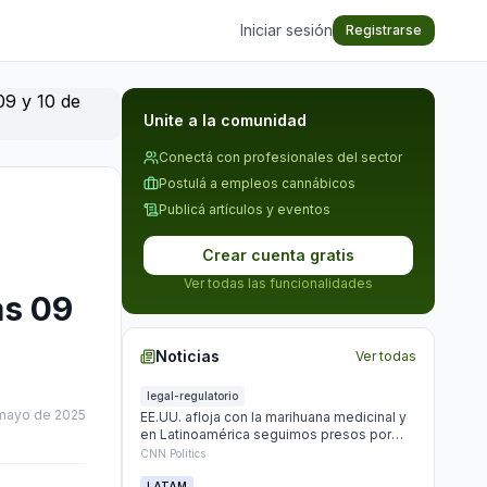
Iniciar sesión
Registrarse
Unite a la comunidad
Conectá con profesionales del sector
Postulá a empleos cannábicos
Publicá artículos y eventos
Crear cuenta gratis
Ver todas las funcionalidades
as 09
Noticias
Ver todas
legal-regulatorio
mayo de 2025
EE.UU. afloja con la marihuana medicinal y
en Latinoamérica seguimos presos por
plantar
CNN Politics
LATAM