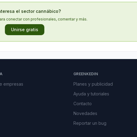
nteresa el sector cannábico?
ara conectar con profesionales, comentar y más.
Unirse gratis
A
GREENKEDIN
de empresas
Planes y publicidad
Ayuda y tutoriales
Contacto
Novedades
Reportar un bug