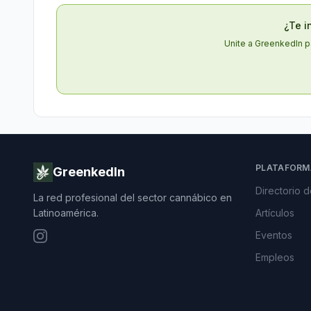
¿Te i
Unite a GreenkedIn p
PLATAFORM
GreenkedIn
Directorio 
La red profesional del sector cannábico en
Latinoamérica.
Artículos
Eventos
Empleos