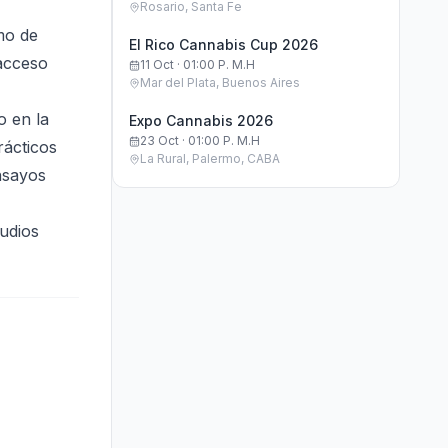
Rosario, Santa Fe
mo de
El Rico Cannabis Cup 2026
acceso
11 Oct · 01:00 P. M.h
Mar del Plata, Buenos Aires
o en la
Expo Cannabis 2026
23 Oct · 01:00 P. M.h
rácticos
La Rural, Palermo, CABA
nsayos
udios