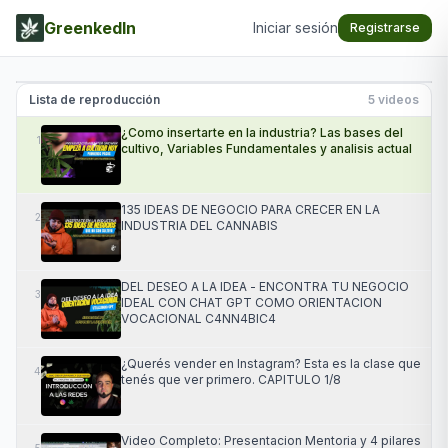
GreenkedIn
Iniciar sesión
Registrarse
¿Como insertarte en la industria? Las bases del
cultivo, Variables Fundamentales y analisis actual
Lista de reproducción
5
videos
¿Como insertarte en la industria? Las bases del
1
cultivo, Variables Fundamentales y analisis actual
135 IDEAS DE NEGOCIO PARA CRECER EN LA
2
INDUSTRIA DEL CANNABIS
DEL DESEO A LA IDEA - ENCONTRA TU NEGOCIO
3
IDEAL CON CHAT GPT COMO ORIENTACION
VOCACIONAL C4NN4BIC4
¿Querés vender en Instagram? Esta es la clase que
4
tenés que ver primero. CAPITULO 1/8
Video Completo: Presentacion Mentoria y 4 pilares