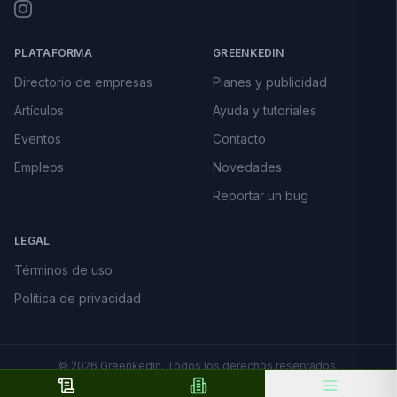
PLATAFORMA
GREENKEDIN
Directorio de empresas
Planes y publicidad
Artículos
Ayuda y tutoriales
Eventos
Contacto
Empleos
Novedades
Reportar un bug
LEGAL
Términos de uso
Política de privacidad
©
2026
GreenkedIn. Todos los derechos reservados.
Hecho con 🌿 en Argentina · Diseño y desarrollo por
solangegf.dev
·
Hosting por
elhosting.ar