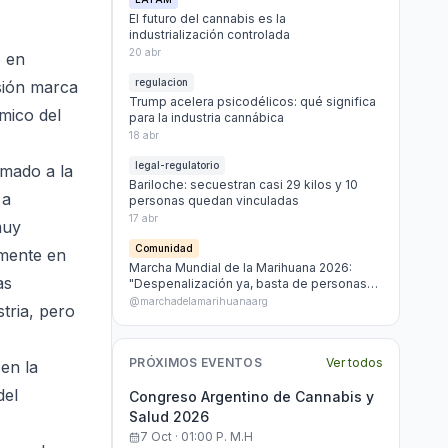
El futuro del cannabis es la
industrialización controlada
20 abr
ó en
regulacion
sión marca
Trump acelera psicodélicos: qué significa
mico del
para la industria cannábica
18 abr
legal-regulatorio
amado a la
Bariloche: secuestran casi 29 kilos y 10
 a
personas quedan vinculadas
17 abr
muy
Comunidad
lmente en
Marcha Mundial de la Marihuana 2026:
as
"Despenalización ya, basta de personas
presas por marihuana"
@marchadelamarihuanaarg
tria, pero
PRÓXIMOS EVENTOS
Ver todos
en la
del
Congreso Argentino de Cannabis y
Salud 2026
7 Oct · 01:00 P. M.h