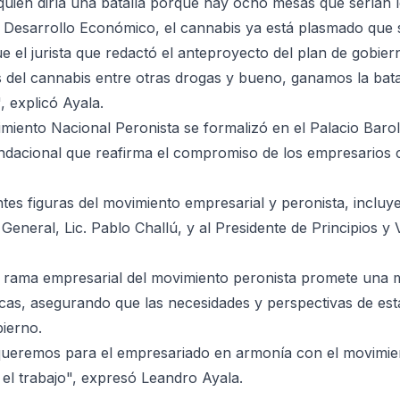
uien diría una batalla porque hay ocho mesas que serían 
o y Desarrollo Económico, el cannabis ya está plasmado que 
ue el jurista que redactó el anteproyecto del plan de gobier
 del cannabis entre otras drogas y bueno, ganamos la bata
, explicó Ayala.
miento Nacional Peronista se formalizó en el Palacio Baro
ndacional que reafirma el compromiso de los empresarios 
ntes figuras del movimiento empresarial y peronista, incluy
General, Lic. Pablo Challú, y al Presidente de Principios y 
va rama empresarial del movimiento peronista promete una
icas, asegurando que las necesidades y perspectivas de esta
ierno.
 queremos para el empresariado en armonía con el movimie
 el trabajo", expresó Leandro Ayala.