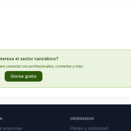
nteresa el sector cannábico?
ara conectar con profesionales, comentar y más.
Unirse gratis
A
GREENKEDIN
de empresas
Planes y publicidad