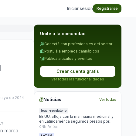
Iniciar sesión
Registrarse
Unite a la comunidad
Conectá con profesionales del sector
Postulá a empleos cannábicos
Publicá artículos y eventos
l
Crear cuenta gratis
Ver todas las funcionalidades
mayo de 2024
Noticias
Ver todas
legal-regulatorio
EE.UU. afloja con la marihuana medicinal y
en Latinoamérica seguimos presos por
 en
plantar
CNN Politics
ón marca
LATAM