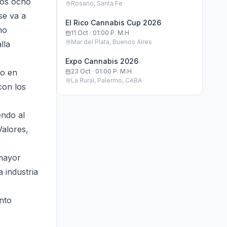
los ocho
Rosario, Santa Fe
se va a
El Rico Cannabis Cup 2026
no
11 Oct · 01:00 P. M.h
Mar del Plata, Buenos Aires
lla
Expo Cannabis 2026
lo en
23 Oct · 01:00 P. M.h
La Rural, Palermo, CABA
con los
endo al
Valores,
 mayor
 industria
nto