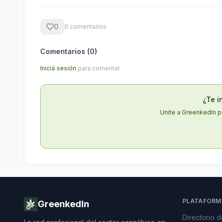
0
0
comentario
s
Comentarios (
0
)
Iniciá sesión
para comentar.
¿Te i
Unite a GreenkedIn p
PLATAFORM
GreenkedIn
Directorio 