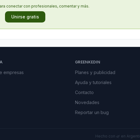
ara conectar con profesionales, comentar y más.
Unirse gratis
A
GREENKEDIN
de empresas
Planes y publicidad
Ayuda y tutoriales
Contacto
Novedades
Reportar un bug
Hecho con 🌿 en Argentin