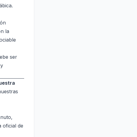
ábica.
ión
n la
ociable
debe ser
 y
uestra
nuestras
inuto,
oficial de