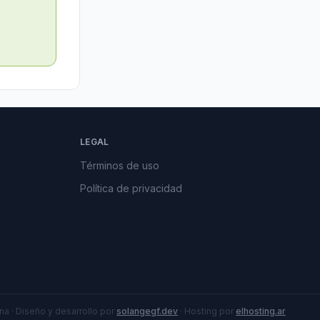
LEGAL
Términos de uso
Política de privacidad
a · Diseño y desarrollo por
solangegf.dev
· Hosting por
elhosting.ar