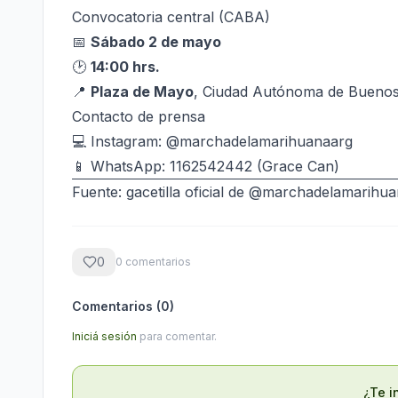
Convocatoria central (CABA)
📅
Sábado 2 de mayo
🕑
14:00 hrs.
📍
Plaza de Mayo
, Ciudad Autónoma de Buenos
Contacto de prensa
💻 Instagram:
@marchadelamarihuanaarg
📱 WhatsApp: 1162542442 (Grace Can)
Fuente: gacetilla oficial de
@marchadelamarihua
0
0
comentario
s
Comentarios (
0
)
Iniciá sesión
para comentar.
¿Te i