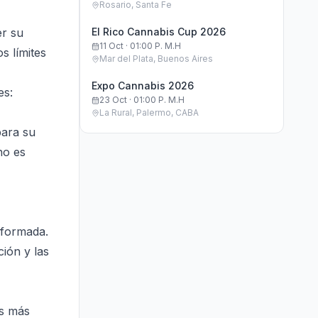
Rosario, Santa Fe
er su
El Rico Cannabis Cup 2026
11 Oct · 01:00 P. M.h
s límites
Mar del Plata, Buenos Aires
Expo Cannabis 2026
es:
23 Oct · 01:00 P. M.h
La Rural, Palermo, CABA
para su
no es
informada.
ión y las
es más