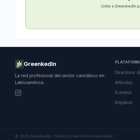
Unite a GreenkedIn p
PLATAFORM
GreenkedIn
Directorio 
La red profesional del sector cannábico en
Latinoamérica.
Artículos
Eventos
Empleos
©
2026
GreenkedIn. Todos los derechos reservados.