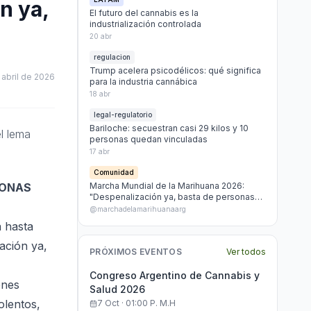
n ya,
El futuro del cannabis es la
industrialización controlada
20 abr
regulacion
Trump acelera psicodélicos: qué significa
 abril de 2026
para la industria cannábica
18 abr
legal-regulatorio
Bariloche: secuestran casi 29 kilos y 10
l lema
personas quedan vinculadas
17 abr
Comunidad
SONAS
Marcha Mundial de la Marihuana 2026:
"Despenalización ya, basta de personas
presas por marihuana"
@marchadelamarihuanaarg
a hasta
ación ya,
PRÓXIMOS EVENTOS
Ver todos
Congreso Argentino de Cannabis y
enes
Salud 2026
olentos,
7 Oct · 01:00 P. M.h