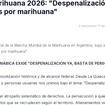
rihuana 2026: "Despenalizació
s por marihuana"
0
reacciones
·
17 de
ral de la Marcha Mundial de la Marihuana en Argentina, bajo e
 por marihuana".
NÁBICA EXIGE “DESPENALIZACIÓN YA, BASTA DE PER
ovilización histórica y de alcance federal. Desde La Quiac
es y personas usuarias nos unimos bajo el lema:
“Despenaliz
y el atropello sistemático de derechos. La persecución a qui
ctos que se recrudecen según el territorio. Allanamientos vi