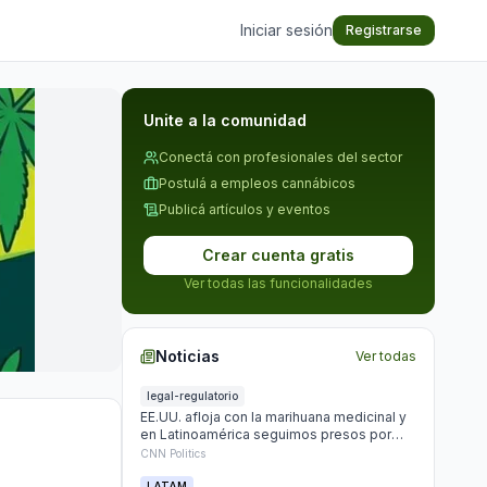
Iniciar sesión
Registrarse
Unite a la comunidad
Conectá con profesionales del sector
Postulá a empleos cannábicos
Publicá artículos y eventos
Crear cuenta gratis
Ver todas las funcionalidades
Noticias
Ver todas
legal-regulatorio
EE.UU. afloja con la marihuana medicinal y
en Latinoamérica seguimos presos por
plantar
CNN Politics
LATAM