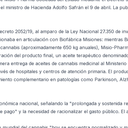
 ministro de Hacienda Adolfo Safrán el 9 de abril. La pub
creto 2052/19, al amparo de la Ley Nacional 27.350 de inv
ionaba en articulación con Biofábrica Misiones: mientras B
de cannabis (aproximadamente 650 kg anuales), Misio-Phar
boración del producto final, un aceite terapéutico denomin
mera entrega de aceites de cannabis medicinal al Ministerio
ravés de hospitales y centros de atención primaria. El produ
tamiento complementario en patologías como Parkinson, Alz
económica nacional, señalando la "prolongada y sostenida r
 pago" y la necesidad de racionalizar el gasto público. El
 mundial del cannabis "hoy se encuentra normalizado y m