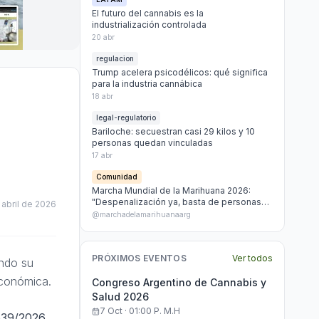
El futuro del cannabis es la
industrialización controlada
20 abr
regulacion
Trump acelera psicodélicos: qué significa
para la industria cannábica
18 abr
legal-regulatorio
Bariloche: secuestran casi 29 kilos y 10
personas quedan vinculadas
17 abr
Comunidad
Marcha Mundial de la Marihuana 2026:
"Despenalización ya, basta de personas
 abril de 2026
presas por marihuana"
@marchadelamarihuanaarg
PRÓXIMOS EVENTOS
Ver todos
endo su
económica.
Congreso Argentino de Cannabis y
Salud 2026
7 Oct · 01:00 P. M.h
539/2026,