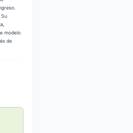
ngreso.
. Su
a,
se modelo
és de