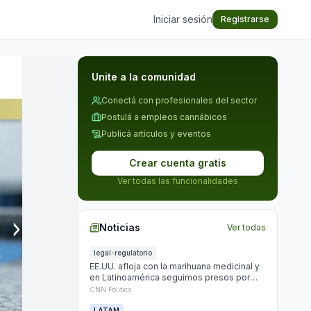
Iniciar sesión
Registrarse
Unite a la comunidad
Conectá con profesionales del sector
Postulá a empleos cannábicos
Publicá artículos y eventos
Crear cuenta gratis
Ver todas las funcionalidades
Noticias
Ver todas
legal-regulatorio
EE.UU. afloja con la marihuana medicinal y
en Latinoamérica seguimos presos por
plantar
CNN Politics
LATAM