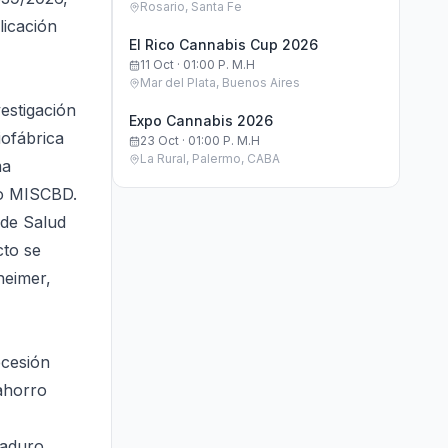
Rosario, Santa Fe
licación
El Rico Cannabis Cup 2026
11 Oct · 01:00 P. M.h
Mar del Plata, Buenos Aires
estigación
Expo Cannabis 2026
iofábrica
23 Oct · 01:00 P. M.h
La Rural, Palermo, CABA
ma
ado MISCBD.
 de Salud
cto se
heimer,
ecesión
 ahorro
aduro,