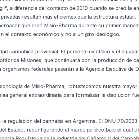
l", a diferencia del contexto de 2019 cuando se creó la e
rivadas resultan más eficientes que la estructura estatal.
bernador que creó Misio-Pharma durante su primer mandat
n el contexto económico y no a un giro ideológico.
dad cannábica provincial. El personal científico y el equip
iofábrica Misiones, que continuará con la producción de ca
on organismos federales pasarán a la Agencia Ejecutiva de D
 tecnología de Misio-Pharma, robustecemos nuestra mayor i
ea general extraordinaria para formalizar la disolución fu
la regulación del cannabis en Argentina. El DNU 70/2023 
el Estado, reconfigurando el marco jurídico bajo el cual 
encia Regulatoria de la Industria del Cáñamo y del Cannab