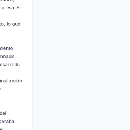
mpresa. El
o, lo que
amiento
nnabis.
esarrollo
nstitución
e
del
operaba
is