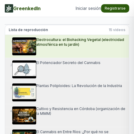
GreenkedIn
Iniciar sesión
Registrarse
Electrocultura: el Biohacking Vegetal (electricidad
atmosférica en tu jardín)
Lista de reproducción
15
videos
Electrocultura: el Biohacking Vegetal (electricidad
1
atmosférica en tu jardín)
El Potenciador Secreto del Cannabis
2
Plantas Poliploides: La Revolución de la Industria
3
Cultivo y Resistencia en Córdoba (organización de
4
la MMM)
El Cannabis en Entre Ríos: ¿Por qué no se