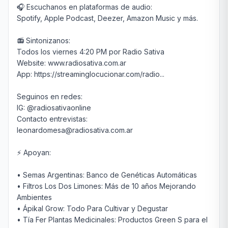
🎧 Escuchanos en plataformas de audio:

Spotify, Apple Podcast, Deezer, Amazon Music y más.

📻 Sintonizanos:

Todos los viernes 4:20 PM por Radio Sativa

Website: www.radiosativa.com.ar

App: https://streaminglocucionar.com/radio...

Seguinos en redes:

IG: @radiosativaonline

Contacto entrevistas:

leonardomesa@radiosativa.com.ar

⚡ Apoyan:

• Semas Argentinas: Banco de Genéticas Automáticas

• Filtros Los Dos Limones: Más de 10 años Mejorando 
Ambientes

• Ápikal Grow: Todo Para Cultivar y Degustar

• Tía Fer Plantas Medicinales: Productos Green S para el 