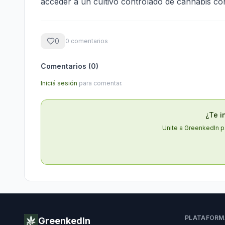
acceder a un cultivo controlado de cannabis con 
0
0
comentario
s
Comentarios (
0
)
Iniciá sesión
para comentar.
¿Te i
Unite a GreenkedIn p
PLATAFORM
GreenkedIn