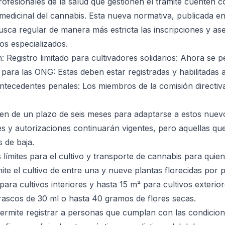
profesionales de la salud que gestionen el trámite cuenten 
medicinal del cannabis. Esta nueva normativa, publicada en
usca regular de manera más estricta las inscripciones y as
os especializados.
 Registro limitado para cultivadores solidarios: Ahora se p
para las ONG: Estas deben estar registradas y habilitadas a
ntecedentes penales: Los miembros de la comisión directiva
nen de un plazo de seis meses para adaptarse a estos nuev
nes y autorizaciones continuarán vigentes, pero aquellas qu
 de baja.
s límites para el cultivo y transporte de cannabis para quie
te el cultivo de entre una y nueve plantas florecidas por p
ara cultivos interiores y hasta 15 m² para cultivos exterior
frascos de 30 ml o hasta 40 gramos de flores secas.
permite registrar a personas que cumplan con las condicio