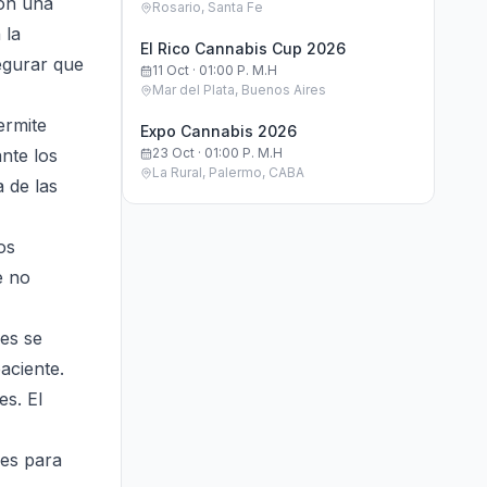
con una
Rosario, Santa Fe
 la
El Rico Cannabis Cup 2026
egurar que
11 Oct · 01:00 P. M.h
Mar del Plata, Buenos Aires
ermite
Expo Cannabis 2026
nte los
23 Oct · 01:00 P. M.h
La Rural, Palermo, CABA
 de las
os
e no
nes se
aciente.
es. El
nes para