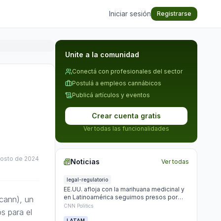
Iniciar sesión
Registrarse
Unite a la comunidad
Conectá con profesionales del sector
Postulá a empleos cannábicos
Publicá artículos y eventos
Crear cuenta gratis
Ver todas las funcionalidades
gosto de 2024
Noticias
Ver todas
legal-regulatorio
EE.UU. afloja con la marihuana medicinal y
en Latinoamérica seguimos presos por
ocann), un
plantar
CNN Politics
s para el
LATAM