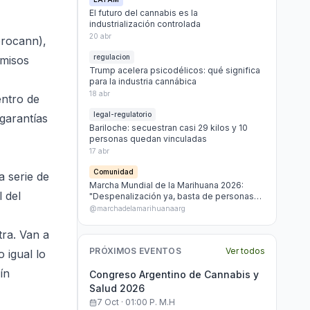
El futuro del cannabis es la
industrialización controlada
20 abr
procann),
regulacion
rmisos
Trump acelera psicodélicos: qué significa
para la industria cannábica
18 abr
entro de
legal-regulatorio
 garantías
Bariloche: secuestran casi 29 kilos y 10
personas quedan vinculadas
17 abr
Comunidad
a serie de
Marcha Mundial de la Marihuana 2026:
l del
"Despenalización ya, basta de personas
presas por marihuana"
@marchadelamarihuanaarg
tra. Van a
PRÓXIMOS EVENTOS
Ver todos
 igual lo
ín
Congreso Argentino de Cannabis y
Salud 2026
7 Oct · 01:00 P. M.h