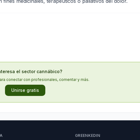
fines medicinales, terapéuticos o paliativos del dolor.
nteresa el sector cannábico?
ara conectar con profesionales, comentar y más.
Unirse gratis
A
GREENKEDIN