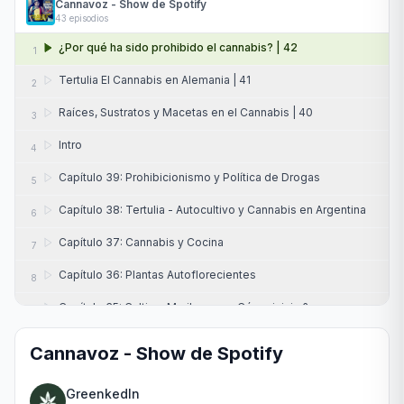
Cannavoz - Show de Spotify
43
episodios
¿Por qué ha sido prohibido el cannabis? | 42
1
Tertulia El Cannabis en Alemania | 41
2
Raíces, Sustratos y Macetas en el Cannabis | 40
3
Intro
4
Capítulo 39: Prohibicionismo y Política de Drogas
5
Capítulo 38: Tertulia - Autocultivo y Cannabis en Argentina
6
Capítulo 37: Cannabis y Cocina
7
Capítulo 36: Plantas Autoflorecientes
8
Capítulo 35: Cultivar Marihuana - ¿Cómo iniciar?
9
Capítulo 34: Cannabis en el Sudeste Asiático
10
Cannavoz - Show de Spotify
Capítulo 33: Industria del Cannabis en Colombia
11
GreenkedIn