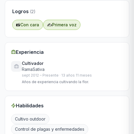
Logros
(
2
)
📸
Con cara
✍️
Primera voz
Experiencia
Cultivador
RamaSativa
sept 2012
–
Presente
·
13 años 11 meses
Años de experiencia cultivando la flor.
Habilidades
Cultivo outdoor
Control de plagas y enfermedades