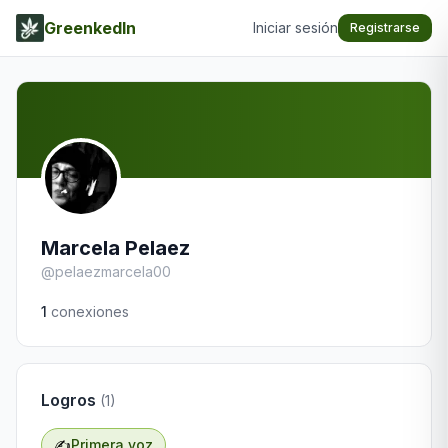
GreenkedIn
Iniciar sesión
Registrarse
Marcela Pelaez
@
pelaezmarcela00
1
conexiones
Logros
(
1
)
✍️
Primera voz