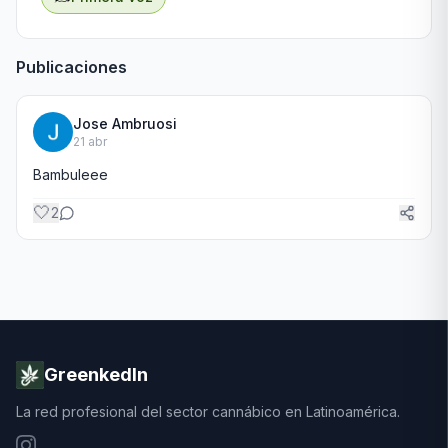
Publicaciones
Jose Ambruosi
21 abr
Bambuleee 
🤍
2
GreenkedIn
La red profesional del sector cannábico en Latinoamérica.