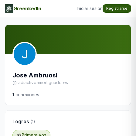
GreenkedIn
Iniciar sesión
Registrarse
Jose Ambruosi
@
radiactivoamortiguadores
1
conexiones
Logros
(
1
)
✍️
Primera voz