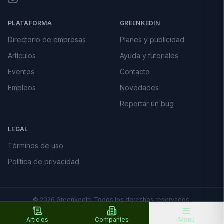
PLATAFORMA
GREENKEDIN
Directorio de empresas
Planes y publicidad
Artículos
Ayuda y tutoriales
Eventos
Contacto
Empleos
Novedades
Reportar un bug
LEGAL
Términos de uso
Política de privacidad
©
2026
GreenkedIn. Todos los derechos reservados.
Hecho con 🌿 en Argentina · Diseño y desarrollo por
solangegf.dev
·
Hosting por
elhosting.ar
Articles
Companies
Menú